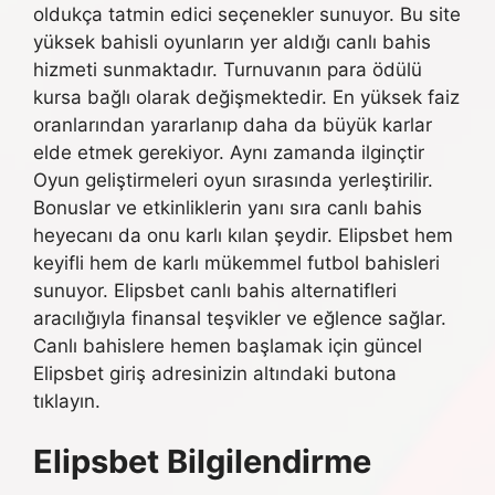
oldukça tatmin edici seçenekler sunuyor. Bu site
yüksek bahisli oyunların yer aldığı canlı bahis
hizmeti sunmaktadır. Turnuvanın para ödülü
kursa bağlı olarak değişmektedir. En yüksek faiz
oranlarından yararlanıp daha da büyük karlar
elde etmek gerekiyor. Aynı zamanda ilginçtir
Oyun geliştirmeleri oyun sırasında yerleştirilir.
Bonuslar ve etkinliklerin yanı sıra canlı bahis
heyecanı da onu karlı kılan şeydir. Elipsbet hem
keyifli hem de karlı mükemmel futbol bahisleri
sunuyor. Elipsbet canlı bahis alternatifleri
aracılığıyla finansal teşvikler ve eğlence sağlar.
Canlı bahislere hemen başlamak için güncel
Elipsbet giriş adresinizin altındaki butona
tıklayın.
Elipsbet Bilgilendirme