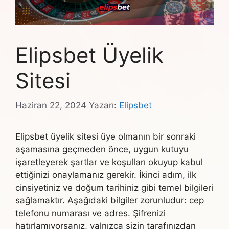
Elipsbet Üyelik
Sitesi
Haziran 22, 2024
Yazarı:
Elipsbet
Elipsbet üyelik sitesi üye olmanın bir sonraki
aşamasına geçmeden önce, uygun kutuyu
işaretleyerek şartlar ve koşulları okuyup kabul
ettiğinizi onaylamanız gerekir. İkinci adım, ilk
cinsiyetiniz ve doğum tarihiniz gibi temel bilgileri
sağlamaktır. Aşağıdaki bilgiler zorunludur: cep
telefonu numarası ve adres. Şifrenizi
hatırlamıyorsanız, yalnızca sizin tarafınızdan