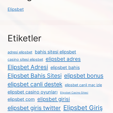
Elipsbet
Etiketler
bahis sitesi elipsbet
adresi elipsbet
elipsbet adres
casino sitesi elipsbet
Elipsbet Adresi
elipsbet bahis
Elipsbet Bahis Sitesi
elipsbet bonus
elipsbet canli destek
elipsbet canli maç izle
elipsbet casino oyunları
Elipsbet Casino Sitesi
elipsbet girisi
elipsbet com
Elipsbet Giriş
elipsbet giris twitter