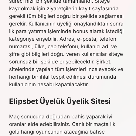
süreci hızlı bir şekilde tamamlandı. Siteye
kaydolmak için ziyaretçilerin kayıt sayfasında
gerekli tüm bilgileri doğru bir şekilde sağlaması
gerekir. Kullanıcının üyeliği onaylandıktan sonra
ilk para yatırma işleminde bonus alarak istediği
kategoriye erişebilir. Adres, e-posta, telefon
numarası, ülke, cep telefonu, kullanıcı adı ve
şifre gibi bilgileri doğru veren kullanıcılar siteye
sorunsuz bir şekilde erişebilecektir. Şirket,
sitelerinde yapılan tüm işlemleri inceleyecek ve
herhangi bir ihlal tespit edilmesi durumunda
kullanıcının hesabı kapatılacaktır.
Elipsbet Üyelük Üyelik Sitesi
Maç sonucuna doğrudan bahis yaparak iyi
oranlar elde edebilirsiniz. Canlı bir maçta ilk
golü hangi oyuncunun atacağına bahse