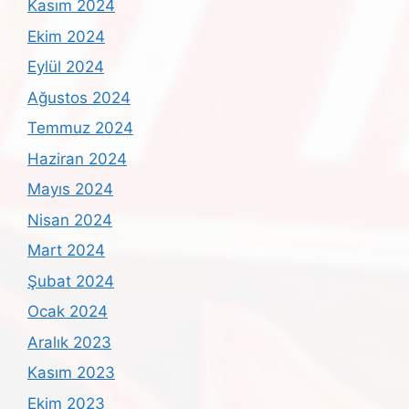
Kasım 2024
Ekim 2024
Eylül 2024
Ağustos 2024
Temmuz 2024
Haziran 2024
Mayıs 2024
Nisan 2024
Mart 2024
Şubat 2024
Ocak 2024
Aralık 2023
Kasım 2023
Ekim 2023