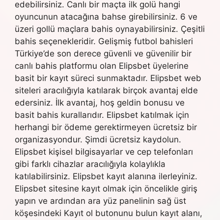
edebilirsiniz. Canlı bir maçta ilk golü hangi
oyuncunun atacağına bahse girebilirsiniz. 6 ve
üzeri gollü maçlara bahis oynayabilirsiniz. Çeşitli
bahis seçenekleridir. Gelişmiş futbol bahisleri
Türkiye’de son derece güvenli ve güvenilir bir
canlı bahis platformu olan Elipsbet üyelerine
basit bir kayıt süreci sunmaktadır. Elipsbet web
siteleri aracılığıyla katılarak birçok avantaj elde
edersiniz. İlk avantaj, hoş geldin bonusu ve
basit bahis kurallarıdır. Elipsbet katılmak için
herhangi bir ödeme gerektirmeyen ücretsiz bir
organizasyondur. Şimdi ücretsiz kaydolun.
Elipsbet kişisel bilgisayarlar ve cep telefonları
gibi farklı cihazlar aracılığıyla kolaylıkla
katılabilirsiniz. Elipsbet kayıt alanına ilerleyiniz.
Elipsbet sitesine kayıt olmak için öncelikle giriş
yapın ve ardından ara yüz panelinin sağ üst
köşesindeki Kayıt ol butonunu bulun kayıt alanı,