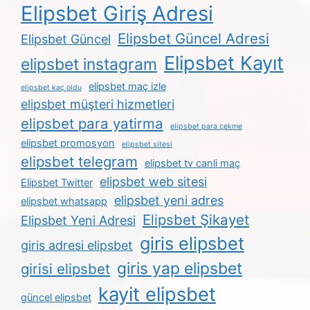
Elipsbet Giriş Adresi
Elipsbet Güncel Adresi
Elipsbet Güncel
Elipsbet Kayıt
elipsbet instagram
elipsbet maç izle
elipsbet kaç oldu
elipsbet müşteri hizmetleri
elipsbet para yatirma
elipsbet para çekme
elipsbet promosyon
elipsbet sitesi
elipsbet telegram
elipsbet tv canli maç
elipsbet web sitesi
Elipsbet Twitter
elipsbet yeni adres
elipsbet whatsapp
Elipsbet Şikayet
Elipsbet Yeni Adresi
giris elipsbet
giris adresi elipsbet
giris yap elipsbet
girisi elipsbet
kayit elipsbet
güncel elipsbet