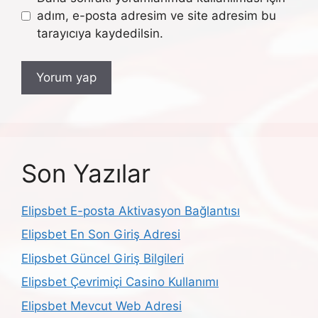
adım, e-posta adresim ve site adresim bu
tarayıcıya kaydedilsin.
Son Yazılar
Elipsbet E-posta Aktivasyon Bağlantısı
Elipsbet En Son Giriş Adresi
Elipsbet Güncel Giriş Bilgileri
Elipsbet Çevrimiçi Casino Kullanımı
Elipsbet Mevcut Web Adresi