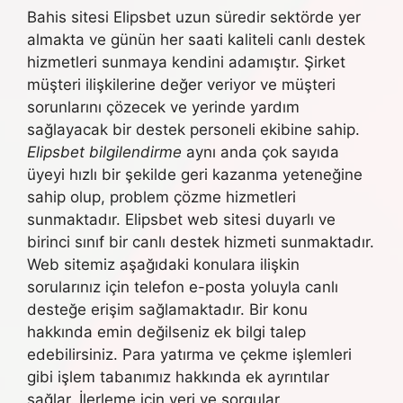
Bahis sitesi Elipsbet uzun süredir sektörde yer
almakta ve günün her saati kaliteli canlı destek
hizmetleri sunmaya kendini adamıştır. Şirket
müşteri ilişkilerine değer veriyor ve müşteri
sorunlarını çözecek ve yerinde yardım
sağlayacak bir destek personeli ekibine sahip.
Elipsbet bilgilendirme
aynı anda çok sayıda
üyeyi hızlı bir şekilde geri kazanma yeteneğine
sahip olup, problem çözme hizmetleri
sunmaktadır. Elipsbet web sitesi duyarlı ve
birinci sınıf bir canlı destek hizmeti sunmaktadır.
Web sitemiz aşağıdaki konulara ilişkin
sorularınız için telefon e-posta yoluyla canlı
desteğe erişim sağlamaktadır. Bir konu
hakkında emin değilseniz ek bilgi talep
edebilirsiniz. Para yatırma ve çekme işlemleri
gibi işlem tabanımız hakkında ek ayrıntılar
sağlar. İlerleme için veri ve sorgular