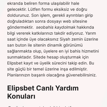
ekranda beliren forma ulaşılabilir hale
gelecektir. Lütfen formu eksiksiz ve doğru
doldurunuz. Son işlem, gerekli ayrıntıları girip
doğruladıktan sonra dosyayı web sitesine
göndermektir.
seobahis kaydolmak
hakkında
bilgi vererek katkılarınızı takdir ediyoruz. Yarım
saat içinde üye olacaksınız Siyah zemin üzerine
sarı buton ile sitenin dinamik görünümü
sağlanmakta olup, üyelere en iyi bahis hizmetini
sunmaktadır. Sitede hesap oluşturmak için
Elipsbet kayıt ve üyelik sürecini takip edin. Bu
site güçlü bir temel üzerine inşa edilmiştir.
Planlarınızın başarılı olacağına güvenebilirsiniz.
Elipsbet Canlı Yardım
Konuları