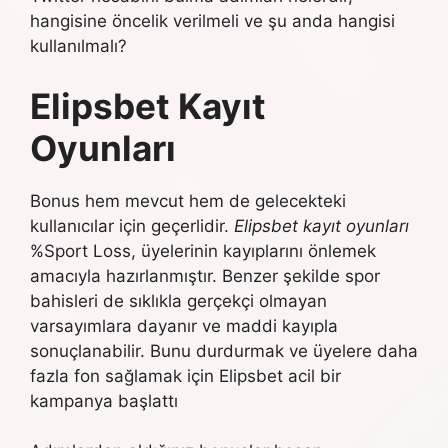
hangisine öncelik verilmeli ve şu anda hangisi
kullanılmalı?
Elipsbet Kayıt
Oyunları
Bonus hem mevcut hem de gelecekteki
kullanıcılar için geçerlidir.
Elipsbet kayıt oyunları
%Sport Loss, üyelerinin kayıplarını önlemek
amacıyla hazırlanmıştır. Benzer şekilde spor
bahisleri de sıklıkla gerçekçi olmayan
varsayımlara dayanır ve maddi kayıpla
sonuçlanabilir. Bunu durdurmak ve üyelere daha
fazla fon sağlamak için Elipsbet acil bir
kampanya başlattı