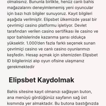
olmalısınız. Bununla birlikte, henüz canlı bahis
mağazalarını deneyimlememiş yeni oyuncular
için bazı hızlı bilgiler sunuyoruz. Kayıt bilgileri
aşağıda verilmiştir. Elipsbet ülkemizde yasal bir
çevrimiçi casino platformu işletiyor. Devlet
tarafından verilen casino sertifikası ile casino ve
spor bahislerinde kazanma şansı oldukça
yüksektir. 1.000’den fazla farklı seçenek sunan
çevrimiçi casino ve canlı casino oyunlarımızı
keşfedin. Hesap açmak için sitemizden Elipsbet
ID bilgilerinizi alıp oyun ofisine ulaşmanız
gerekmektedir
Elipsbet Kaydolmak
Bahis sitesine kayıt olmanızı sağlayan buton,
ana menüyü gördüğünüz sayfanın sağ üst
kısmında yer almaktadır. Bu butona bastığınızda