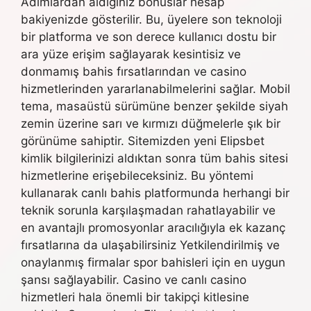
Adımlardan aldığınız bonuslar hesap
bakiyenizde gösterilir. Bu, üyelere son teknoloji
bir platforma ve son derece kullanıcı dostu bir
ara yüze erişim sağlayarak kesintisiz ve
donmamış bahis fırsatlarından ve casino
hizmetlerinden yararlanabilmelerini sağlar. Mobil
tema, masaüstü sürümüne benzer şekilde siyah
zemin üzerine sarı ve kırmızı düğmelerle şık bir
görünüme sahiptir. Sitemizden yeni Elipsbet
kimlik bilgilerinizi aldıktan sonra tüm bahis sitesi
hizmetlerine erişebileceksiniz. Bu yöntemi
kullanarak canlı bahis platformunda herhangi bir
teknik sorunla karşılaşmadan rahatlayabilir ve
en avantajlı promosyonlar aracılığıyla ek kazanç
fırsatlarına da ulaşabilirsiniz Yetkilendirilmiş ve
onaylanmış firmalar spor bahisleri için en uygun
şansı sağlayabilir. Casino ve canlı casino
hizmetleri hala önemli bir takipçi kitlesine