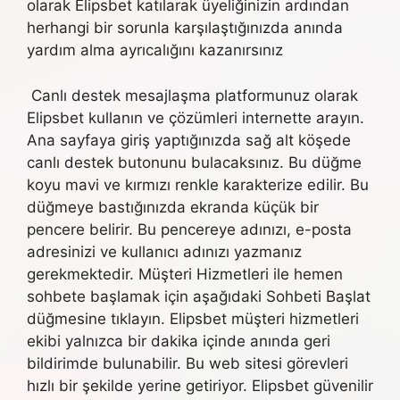
olarak Elipsbet katılarak üyeliğinizin ardından
herhangi bir sorunla karşılaştığınızda anında
yardım alma ayrıcalığını kazanırsınız
Canlı destek mesajlaşma platformunuz olarak
Elipsbet kullanın ve çözümleri internette arayın.
Ana sayfaya giriş yaptığınızda sağ alt köşede
canlı destek butonunu bulacaksınız. Bu düğme
koyu mavi ve kırmızı renkle karakterize edilir. Bu
düğmeye bastığınızda ekranda küçük bir
pencere belirir. Bu pencereye adınızı, e-posta
adresinizi ve kullanıcı adınızı yazmanız
gerekmektedir. Müşteri Hizmetleri ile hemen
sohbete başlamak için aşağıdaki Sohbeti Başlat
düğmesine tıklayın. Elipsbet müşteri hizmetleri
ekibi yalnızca bir dakika içinde anında geri
bildirimde bulunabilir. Bu web sitesi görevleri
hızlı bir şekilde yerine getiriyor. Elipsbet güvenilir