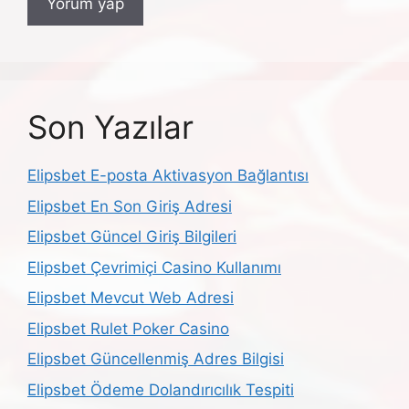
Son Yazılar
Elipsbet E-posta Aktivasyon Bağlantısı
Elipsbet En Son Giriş Adresi
Elipsbet Güncel Giriş Bilgileri
Elipsbet Çevrimiçi Casino Kullanımı
Elipsbet Mevcut Web Adresi
Elipsbet Rulet Poker Casino
Elipsbet Güncellenmiş Adres Bilgisi
Elipsbet Ödeme Dolandırıcılık Tespiti