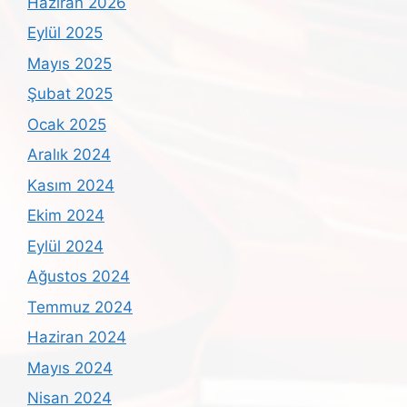
Haziran 2026
Eylül 2025
Mayıs 2025
Şubat 2025
Ocak 2025
Aralık 2024
Kasım 2024
Ekim 2024
Eylül 2024
Ağustos 2024
Temmuz 2024
Haziran 2024
Mayıs 2024
Nisan 2024