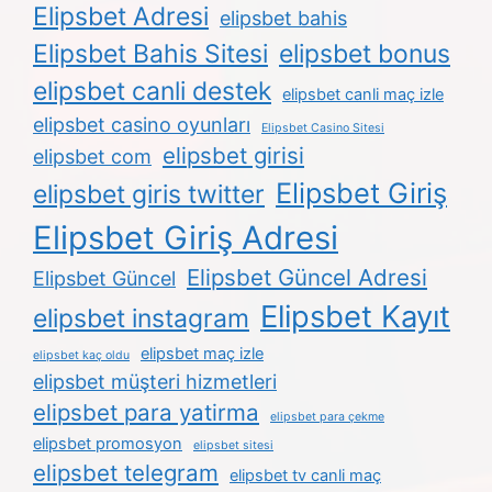
Elipsbet Adresi
elipsbet bahis
Elipsbet Bahis Sitesi
elipsbet bonus
elipsbet canli destek
elipsbet canli maç izle
elipsbet casino oyunları
Elipsbet Casino Sitesi
elipsbet girisi
elipsbet com
Elipsbet Giriş
elipsbet giris twitter
Elipsbet Giriş Adresi
Elipsbet Güncel Adresi
Elipsbet Güncel
Elipsbet Kayıt
elipsbet instagram
elipsbet maç izle
elipsbet kaç oldu
elipsbet müşteri hizmetleri
elipsbet para yatirma
elipsbet para çekme
elipsbet promosyon
elipsbet sitesi
elipsbet telegram
elipsbet tv canli maç