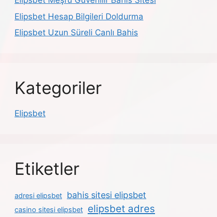
Elipsbet Meşru Güvenilir Bahis Sitesi
Elipsbet Hesap Bilgileri Doldurma
Elipsbet Uzun Süreli Canlı Bahis
Kategoriler
Elipsbet
Etiketler
bahis sitesi elipsbet
adresi elipsbet
elipsbet adres
casino sitesi elipsbet