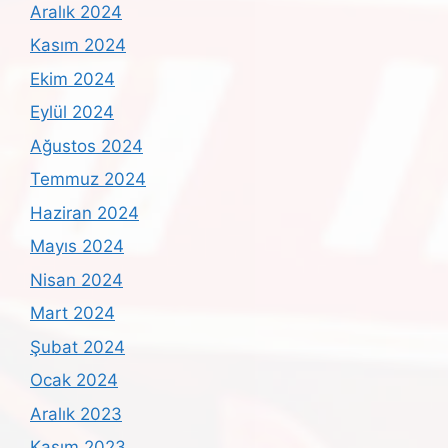
Aralık 2024
Kasım 2024
Ekim 2024
Eylül 2024
Ağustos 2024
Temmuz 2024
Haziran 2024
Mayıs 2024
Nisan 2024
Mart 2024
Şubat 2024
Ocak 2024
Aralık 2023
Kasım 2023