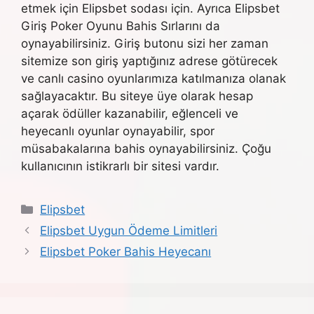
etmek için Elipsbet sodası için. Ayrıca Elipsbet
Giriş Poker Oyunu Bahis Sırlarını da
oynayabilirsiniz. Giriş butonu sizi her zaman
sitemize son giriş yaptığınız adrese götürecek
ve canlı casino oyunlarımıza katılmanıza olanak
sağlayacaktır. Bu siteye üye olarak hesap
açarak ödüller kazanabilir, eğlenceli ve
heyecanlı oyunlar oynayabilir, spor
müsabakalarına bahis oynayabilirsiniz. Çoğu
kullanıcının istikrarlı bir sitesi vardır.
Kategoriler
Elipsbet
Elipsbet Uygun Ödeme Limitleri
Elipsbet Poker Bahis Heyecanı