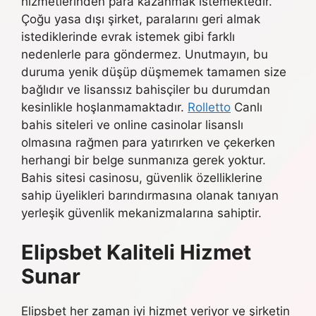
hizmetlerinden para kazanmak istemektedir.
Çoğu yasa dışı şirket, paralarını geri almak
istediklerinde evrak istemek gibi farklı
nedenlerle para göndermez. Unutmayın, bu
duruma yenik düşüp düşmemek tamamen size
bağlıdır ve lisanssız bahisçiler bu durumdan
kesinlikle hoşlanmamaktadır.
Rolletto
Canlı
bahis siteleri ve online casinolar lisanslı
olmasına rağmen para yatırırken ve çekerken
herhangi bir belge sunmanıza gerek yoktur.
Bahis sitesi casinosu, güvenlik özelliklerine
sahip üyelikleri barındırmasına olanak tanıyan
yerleşik güvenlik mekanizmalarına sahiptir.
Elipsbet Kaliteli Hizmet
Sunar
Elipsbet her zaman iyi hizmet veriyor ve şirketin