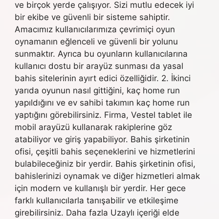
ve birçok yerde çalışıyor. Sizi mutlu edecek iyi
bir ekibe ve güvenli bir sisteme sahiptir.
Amacımız kullanıcılarımıza çevrimiçi oyun
oynamanın eğlenceli ve güvenli bir yolunu
sunmaktır. Ayrıca bu oyunların kullanıcılarına
kullanıcı dostu bir arayüz sunması da yasal
bahis sitelerinin ayırt edici özelliğidir. 2. İkinci
yarıda oyunun nasıl gittiğini, kaç home run
yapıldığını ve ev sahibi takımın kaç home run
yaptığını görebilirsiniz. Firma, Vestel tablet ile
mobil arayüzü kullanarak rakiplerine göz
atabiliyor ve giriş yapabiliyor. Bahis şirketinin
ofisi, çeşitli bahis seçeneklerini ve hizmetlerini
bulabileceğiniz bir yerdir. Bahis şirketinin ofisi,
bahislerinizi oynamak ve diğer hizmetleri almak
için modern ve kullanışlı bir yerdir. Her gece
farklı kullanıcılarla tanışabilir ve etkileşime
girebilirsiniz. Daha fazla Uzaylı içeriği elde