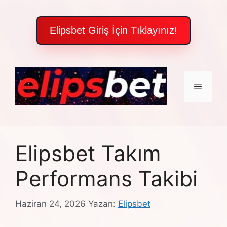
Elipsbet Giriş İçin Tıklayınız!
İçeriğe
atla
Menü
Elipsbet Takım
Performans Takibi
Haziran 24, 2026
Yazarı:
Elipsbet