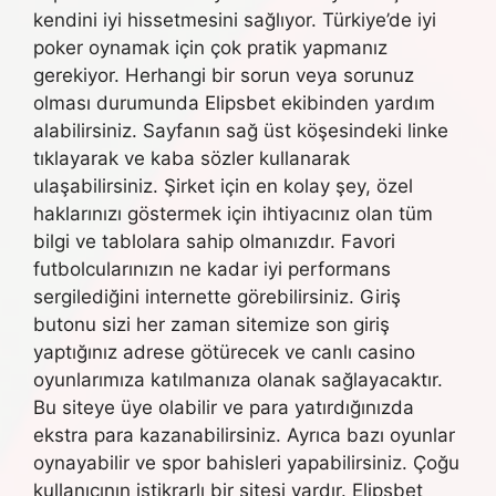
kendini iyi hissetmesini sağlıyor. Türkiye’de iyi
poker oynamak için çok pratik yapmanız
gerekiyor. Herhangi bir sorun veya sorunuz
olması durumunda Elipsbet ekibinden yardım
alabilirsiniz. Sayfanın sağ üst köşesindeki linke
tıklayarak ve kaba sözler kullanarak
ulaşabilirsiniz. Şirket için en kolay şey, özel
haklarınızı göstermek için ihtiyacınız olan tüm
bilgi ve tablolara sahip olmanızdır. Favori
futbolcularınızın ne kadar iyi performans
sergilediğini internette görebilirsiniz. Giriş
butonu sizi her zaman sitemize son giriş
yaptığınız adrese götürecek ve canlı casino
oyunlarımıza katılmanıza olanak sağlayacaktır.
Bu siteye üye olabilir ve para yatırdığınızda
ekstra para kazanabilirsiniz. Ayrıca bazı oyunlar
oynayabilir ve spor bahisleri yapabilirsiniz. Çoğu
kullanıcının istikrarlı bir sitesi vardır. Elipsbet