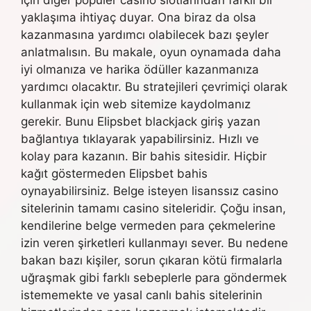
için diğer popüler casino slotlarından farklı bir
yaklaşıma ihtiyaç duyar. Ona biraz da olsa
kazanmasına yardımcı olabilecek bazı şeyler
anlatmalısın. Bu makale, oyun oynamada daha
iyi olmanıza ve harika ödüller kazanmanıza
yardımcı olacaktır. Bu stratejileri çevrimiçi olarak
kullanmak için web sitemize kaydolmanız
gerekir. Bunu Elipsbet blackjack giriş yazan
bağlantıya tıklayarak yapabilirsiniz. Hızlı ve
kolay para kazanın. Bir bahis sitesidir. Hiçbir
kağıt göstermeden Elipsbet bahis
oynayabilirsiniz. Belge isteyen lisanssız casino
sitelerinin tamamı casino siteleridir. Çoğu insan,
kendilerine belge vermeden para çekmelerine
izin veren şirketleri kullanmayı sever. Bu nedene
bakan bazı kişiler, sorun çıkaran kötü firmalarla
uğraşmak gibi farklı sebeplerle para göndermek
istememekte ve yasal canlı bahis sitelerinin