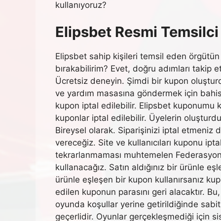
kullanıyoruz?
Elipsbet Resmi Temsilci
Elipsbet sahip kişileri temsil eden örgütü
bırakabilirim? Evet, doğru adımları takip e
Ücretsiz deneyin. Şimdi bir kupon oluşturd
ve yardım masasına göndermek için bahis 
kupon iptal edilebilir. Elipsbet kuponumu k
kuponlar iptal edilebilir. Üyelerin oluştur
Bireysel olarak. Siparişinizi iptal etmeniz
vereceğiz. Site ve kullanıcıları kuponu ipta
tekrarlanmaması muhtemelen Federasyonun t
kullanacağız. Satın aldığınız bir ürünle eşle
ürünle eşleşen bir kupon kullanırsanız kupo
edilen kuponun parasını geri alacaktır. Bu
oyunda koşullar yerine getirildiğinde sabit 
geçerlidir. Oyunlar gerçekleşmediği için 