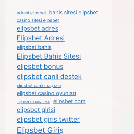
bahis sitesi elipsbet
adresi elipsbet
casino sitesi elipsbet
elipsbet adres
Elipsbet Adresi
elipsbet bahis
Elipsbet Bahis Sitesi
elipsbet bonus
elipsbet canli destek
elipsbet canli maç izle
elipsbet casino oyunları
elipsbet com
Elipsbet Casino Sitesi
elipsbet girisi
elipsbet giris twitter
Elipsbet Giriş