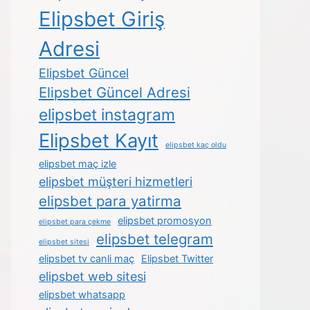
Elipsbet Giriş
Adresi
Elipsbet Güncel
Elipsbet Güncel Adresi
elipsbet instagram
Elipsbet Kayıt
elipsbet kaç oldu
elipsbet maç izle
elipsbet müşteri hizmetleri
elipsbet para yatirma
elipsbet promosyon
elipsbet para çekme
elipsbet telegram
elipsbet sitesi
elipsbet tv canli maç
Elipsbet Twitter
elipsbet web sitesi
elipsbet whatsapp