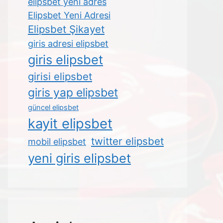
elipsbet yeni adres
Elipsbet Yeni Adresi
Elipsbet Şikayet
giris adresi elipsbet
giris elipsbet
girisi elipsbet
giris yap elipsbet
güncel elipsbet
kayit elipsbet
twitter elipsbet
mobil elipsbet
yeni giris elipsbet