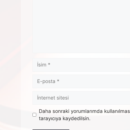
İsim
E-
posta
İnternet
sitesi
Daha sonraki yorumlarımda kullanılması
tarayıcıya kaydedilsin.