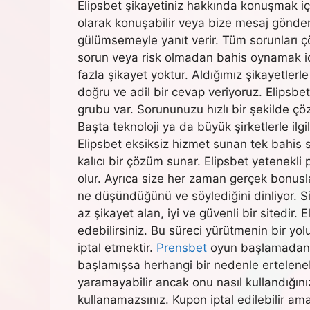
Elipsbet şikayetiniz hakkında konuşmak içi
olarak konuşabilir veya bize mesaj gönder
gülümsemeyle yanıt verir. Tüm sorunları ç
sorun veya risk olmadan bahis oynamak için
fazla şikayet yoktur. Aldığımız şikayetlerle 
doğru ve adil bir cevap veriyoruz. Elipsbet
grubu var. Sorununuzu hızlı bir şekilde çöz
Başta teknoloji ya da büyük şirketlerle ilg
Elipsbet eksiksiz hizmet sunan tek bahis s
kalıcı bir çözüm sunar. Elipsbet yetenekli
olur. Ayrıca size her zaman gerçek bonusla
ne düşündüğünü ve söylediğini dinliyor. Si
az şikayet alan, iyi ve güvenli bir sitedir. 
edebilirsiniz. Bu süreci yürütmenin bir yol
iptal etmektir.
Prensbet
oyun başlamadan ön
başlamışsa herhangi bir nedenle ertelenebi
yaramayabilir ancak onu nasıl kullandığın
kullanamazsınız. Kupon iptal edilebilir ama