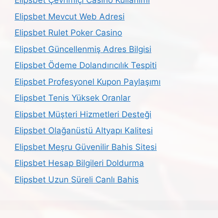
Elipsbet Çevrimiçi Casino Kullanımı
Elipsbet Mevcut Web Adresi
Elipsbet Rulet Poker Casino
Elipsbet Güncellenmiş Adres Bilgisi
Elipsbet Ödeme Dolandırıcılık Tespiti
Elipsbet Profesyonel Kupon Paylaşımı
Elipsbet Tenis Yüksek Oranlar
Elipsbet Müşteri Hizmetleri Desteği
Elipsbet Olağanüstü Altyapı Kalitesi
Elipsbet Meşru Güvenilir Bahis Sitesi
Elipsbet Hesap Bilgileri Doldurma
Elipsbet Uzun Süreli Canlı Bahis