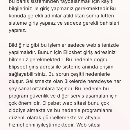
bu bahis sisteminden faydalanmak için kayıtlı
bilgileriniz ile giriş yapmanız gerekmektedir.Bu
konuda gerekli adımlar atıldıktan sonra lütfen
sisteme giriş yapınız ve sadece gerekli bahisleri
yapınız.
Bildiğiniz gibi bu işlemler sadece web sitenizde
yapılmalıdır. Bunun için Elipsbet giriş adresinizi
bilmeniz gerekmektedir. Bu nedenle doğru
Elipsbet giriş adresi ile sisteme anında erişim
sağlayabilirsiniz. Bu sorun çeşitli nedenlerle
oluşur. Gelişmekte olan ülkelerde neredeyse her
şey sanal ortamlara taşındı. Bu nedenle bu
program güvenlik ve diğer servis aşamaları için
çok önemlidir. Elipsbet web sitesi bunu çok
ciddiye almakta ve bu nedenle programlarını
düzenli olarak güncellemekte ve altyapı
hizmetlerini iyileştirmektedir. Web sitesi