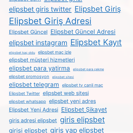
Elipsbet Giriş
elipsbet giris twitter
Elipsbet Giriş Adresi
Elipsbet Güncel Adresi
Elipsbet Güncel
Elipsbet Kayıt
elipsbet instagram
elipsbet maç izle
elipsbet kaç oldu
elipsbet müşteri hizmetleri
elipsbet para yatirma
elipsbet para çekme
elipsbet promosyon
elipsbet sitesi
elipsbet telegram
elipsbet tv canli maç
elipsbet web sitesi
Elipsbet Twitter
elipsbet yeni adres
elipsbet whatsapp
Elipsbet Şikayet
Elipsbet Yeni Adresi
giris elipsbet
giris adresi elipsbet
giris yap elipsbet
girisi elipsbet