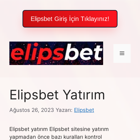
Elipsbet Giriş İçin Tıklayınız!
İçeriğe
atla
Menü
Elipsbet Yatırım
Ağustos 26, 2023
Yazarı:
Elipsbet
Elipsbet yatırım Elipsbet sitesine yatırım
yapmadan önce bazı kuralları kontrol