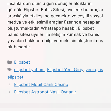
insanlardan olumlu geri dönüşler aldıklarını
gördük. Elipsbet Bahis Sitesi, üyelerle bu araçlar
aracılığıyla etkileşime geçmekte ve çeşitli sosyal
medya ve etkileşimli araçlar üzerinde hesaplar
oluşturmaktadır. Whatsapp hesabı, Elipsbet
bahis sitesi üyeleri ile iletişim kurmak ve bahis
yayınları hakkında bilgi vermek için oluşturulmuş
bir hesaptır.
Kategoriler
Elipsbet
Etiketler
elipsbet yatırım
,
Elipsbet Yeni Giriş
,
yeni giris
elipsbet
Elipsbet Mobil Canlı Casino
Elipsbet Astronot Nasıl Oynanır