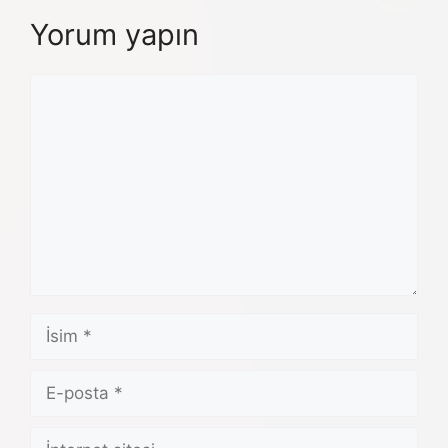
Yorum yapın
Yorum
İsim
E-
posta
İnternet