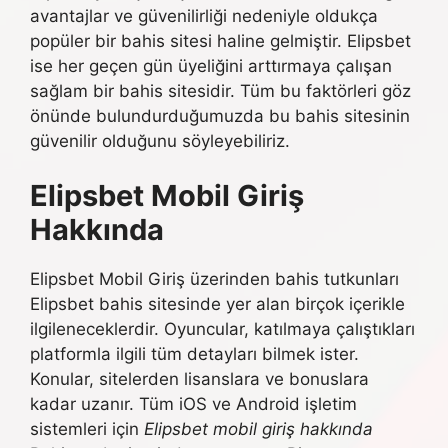
avantajlar ve güvenilirliği nedeniyle oldukça
popüler bir bahis sitesi haline gelmiştir. Elipsbet
ise her geçen gün üyeliğini arttırmaya çalışan
sağlam bir bahis sitesidir. Tüm bu faktörleri göz
önünde bulundurduğumuzda bu bahis sitesinin
güvenilir olduğunu söyleyebiliriz.
Elipsbet Mobil Giriş
Hakkında
Elipsbet Mobil Giriş üzerinden bahis tutkunları
Elipsbet bahis sitesinde yer alan birçok içerikle
ilgileneceklerdir. Oyuncular, katılmaya çalıştıkları
platformla ilgili tüm detayları bilmek ister.
Konular, sitelerden lisanslara ve bonuslara
kadar uzanır. Tüm iOS ve Android işletim
sistemleri için
Elipsbet mobil giriş hakkında