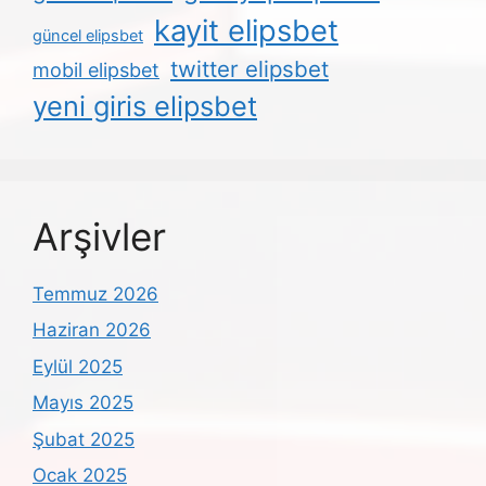
kayit elipsbet
güncel elipsbet
twitter elipsbet
mobil elipsbet
yeni giris elipsbet
Arşivler
Temmuz 2026
Haziran 2026
Eylül 2025
Mayıs 2025
Şubat 2025
Ocak 2025