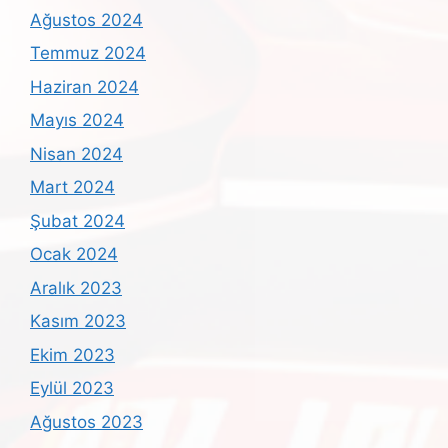
Ağustos 2024
Temmuz 2024
Haziran 2024
Mayıs 2024
Nisan 2024
Mart 2024
Şubat 2024
Ocak 2024
Aralık 2023
Kasım 2023
Ekim 2023
Eylül 2023
Ağustos 2023