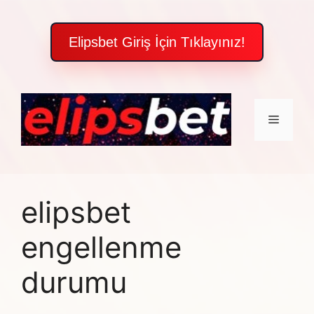
Elipsbet Giriş İçin Tıklayınız!
İçeriğe
atla
Menü
elipsbet
engellenme
durumu