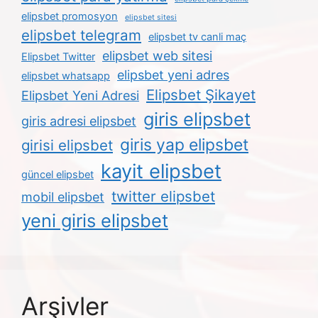
elipsbet promosyon
elipsbet sitesi
elipsbet telegram
elipsbet tv canli maç
elipsbet web sitesi
Elipsbet Twitter
elipsbet yeni adres
elipsbet whatsapp
Elipsbet Şikayet
Elipsbet Yeni Adresi
giris elipsbet
giris adresi elipsbet
giris yap elipsbet
girisi elipsbet
kayit elipsbet
güncel elipsbet
twitter elipsbet
mobil elipsbet
yeni giris elipsbet
Arşivler