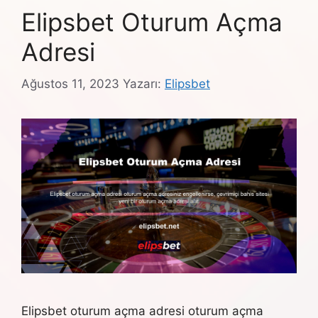
Elipsbet Oturum Açma
Adresi
Ağustos 11, 2023
Yazarı:
Elipsbet
Elipsbet oturum açma adresi oturum açma