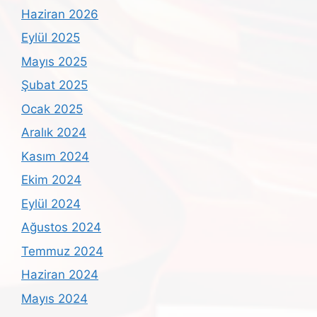
Haziran 2026
Eylül 2025
Mayıs 2025
Şubat 2025
Ocak 2025
Aralık 2024
Kasım 2024
Ekim 2024
Eylül 2024
Ağustos 2024
Temmuz 2024
Haziran 2024
Mayıs 2024