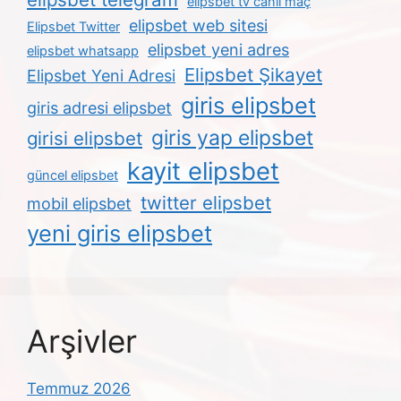
elipsbet tv canli maç
elipsbet web sitesi
Elipsbet Twitter
elipsbet yeni adres
elipsbet whatsapp
Elipsbet Şikayet
Elipsbet Yeni Adresi
giris elipsbet
giris adresi elipsbet
giris yap elipsbet
girisi elipsbet
kayit elipsbet
güncel elipsbet
twitter elipsbet
mobil elipsbet
yeni giris elipsbet
Arşivler
Temmuz 2026