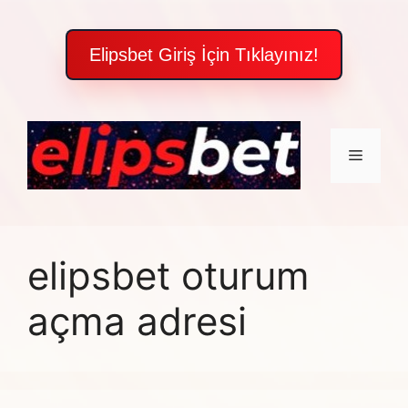
Elipsbet Giriş İçin Tıklayınız!
İçeriğe
atla
Menü
elipsbet oturum
açma adresi