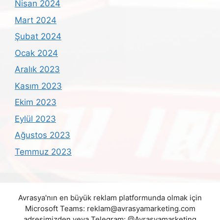
Nisan 2024
Mart 2024
Şubat 2024
Ocak 2024
Aralık 2023
Kasım 2023
Ekim 2023
Eylül 2023
Ağustos 2023
Temmuz 2023
Avrasya'nın en büyük reklam platformunda olmak için
Microsoft Teams:
reklam@avrasyamarketing.com
adresimizden veya Telegram: @Avrasyamarketing