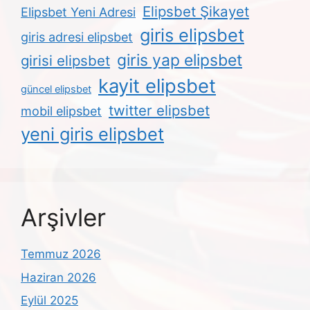
Elipsbet Şikayet
Elipsbet Yeni Adresi
giris elipsbet
giris adresi elipsbet
giris yap elipsbet
girisi elipsbet
kayit elipsbet
güncel elipsbet
twitter elipsbet
mobil elipsbet
yeni giris elipsbet
Arşivler
Temmuz 2026
Haziran 2026
Eylül 2025