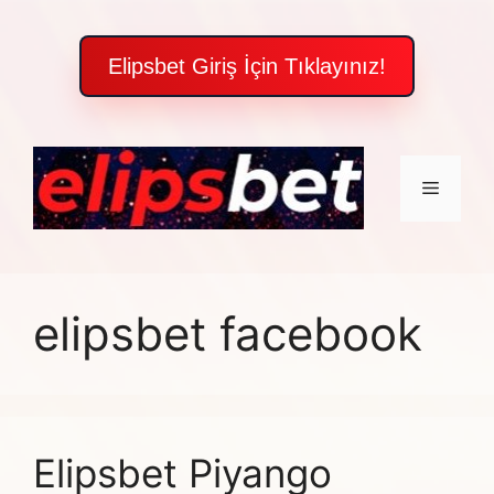
Elipsbet Giriş İçin Tıklayınız!
İçeriğe
atla
Menü
elipsbet facebook
Elipsbet Piyango