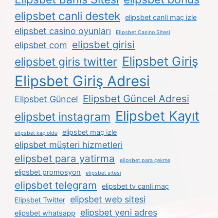
elipsbet canli destek
elipsbet canli maç izle
elipsbet casino oyunları
Elipsbet Casino Sitesi
elipsbet girisi
elipsbet com
Elipsbet Giriş
elipsbet giris twitter
Elipsbet Giriş Adresi
Elipsbet Güncel Adresi
Elipsbet Güncel
Elipsbet Kayıt
elipsbet instagram
elipsbet maç izle
elipsbet kaç oldu
elipsbet müşteri hizmetleri
elipsbet para yatirma
elipsbet para çekme
elipsbet promosyon
elipsbet sitesi
elipsbet telegram
elipsbet tv canli maç
elipsbet web sitesi
Elipsbet Twitter
elipsbet yeni adres
elipsbet whatsapp