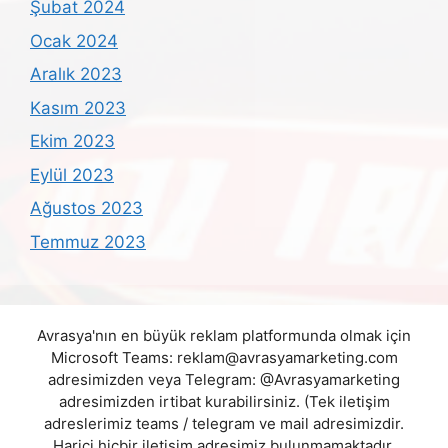
Şubat 2024
Ocak 2024
Aralık 2023
Kasım 2023
Ekim 2023
Eylül 2023
Ağustos 2023
Temmuz 2023
Avrasya'nın en büyük reklam platformunda olmak için
Microsoft Teams:
reklam@avrasyamarketing.com
adresimizden veya Telegram: @Avrasyamarketing
adresimizden irtibat kurabilirsiniz. (Tek iletişim
adreslerimiz teams / telegram ve mail adresimizdir.
Harici hiçbir iletişim adresimiz bulunmamaktadır.