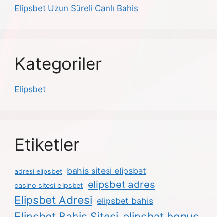
Elipsbet Uzun Süreli Canlı Bahis
Kategoriler
Elipsbet
Etiketler
bahis sitesi elipsbet
adresi elipsbet
elipsbet adres
casino sitesi elipsbet
Elipsbet Adresi
elipsbet bahis
Elipsbet Bahis Sitesi
elipsbet bonus