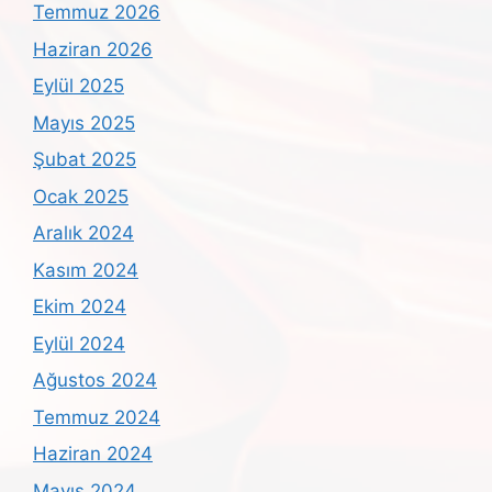
Temmuz 2026
Haziran 2026
Eylül 2025
Mayıs 2025
Şubat 2025
Ocak 2025
Aralık 2024
Kasım 2024
Ekim 2024
Eylül 2024
Ağustos 2024
Temmuz 2024
Haziran 2024
Mayıs 2024