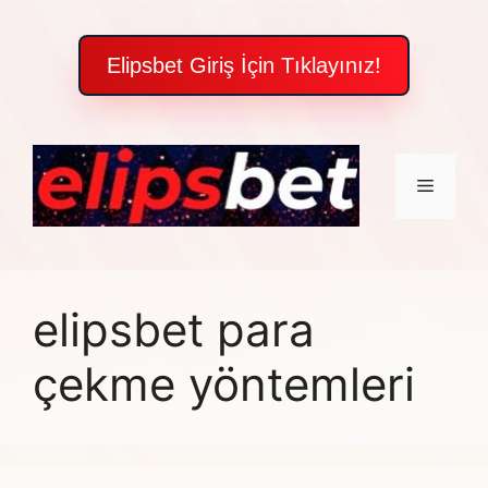
Elipsbet Giriş İçin Tıklayınız!
İçeriğe
atla
Menü
elipsbet para
çekme yöntemleri