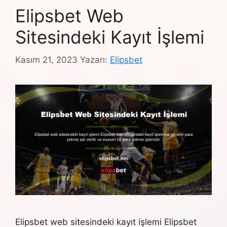
Elipsbet Web
Sitesindeki Kayıt İşlemi
Kasım 21, 2023
Yazarı:
Elipsbet
Elipsbet web sitesindeki kayıt işlemi Elipsbet