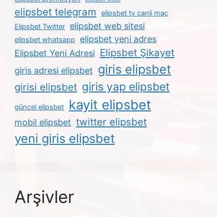
elipsbet telegram
elipsbet tv canli maç
elipsbet web sitesi
Elipsbet Twitter
elipsbet yeni adres
elipsbet whatsapp
Elipsbet Şikayet
Elipsbet Yeni Adresi
giris elipsbet
giris adresi elipsbet
giris yap elipsbet
girisi elipsbet
kayit elipsbet
güncel elipsbet
twitter elipsbet
mobil elipsbet
yeni giris elipsbet
Arşivler