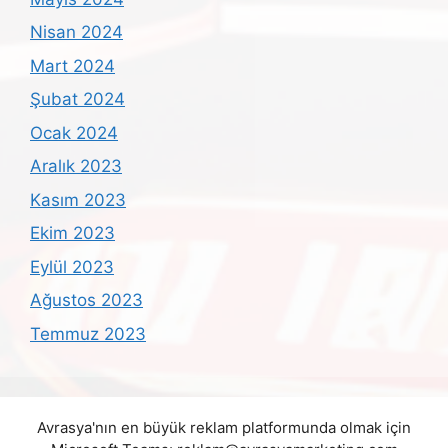
Nisan 2024
Mart 2024
Şubat 2024
Ocak 2024
Aralık 2023
Kasım 2023
Ekim 2023
Eylül 2023
Ağustos 2023
Temmuz 2023
Avrasya'nın en büyük reklam platformunda olmak için