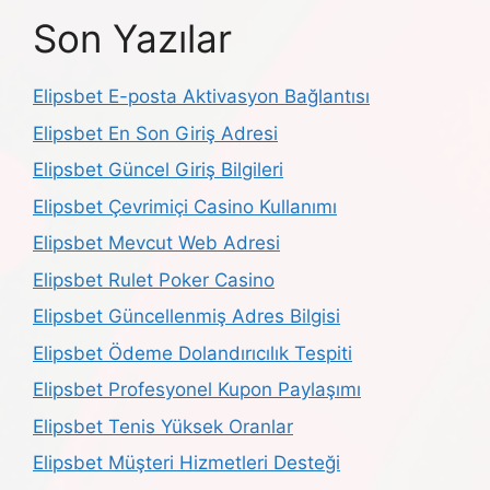
Son Yazılar
Elipsbet E-posta Aktivasyon Bağlantısı
Elipsbet En Son Giriş Adresi
Elipsbet Güncel Giriş Bilgileri
Elipsbet Çevrimiçi Casino Kullanımı
Elipsbet Mevcut Web Adresi
Elipsbet Rulet Poker Casino
Elipsbet Güncellenmiş Adres Bilgisi
Elipsbet Ödeme Dolandırıcılık Tespiti
Elipsbet Profesyonel Kupon Paylaşımı
Elipsbet Tenis Yüksek Oranlar
Elipsbet Müşteri Hizmetleri Desteği