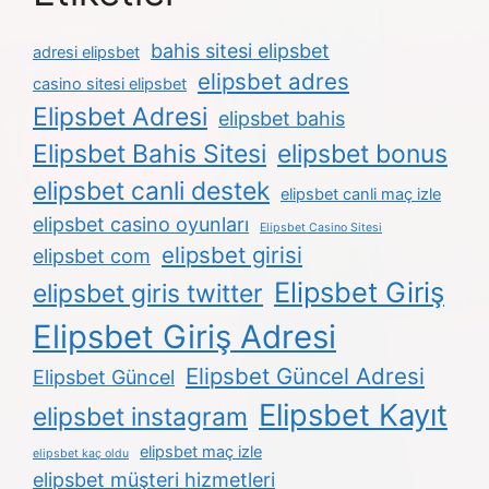
bahis sitesi elipsbet
adresi elipsbet
elipsbet adres
casino sitesi elipsbet
Elipsbet Adresi
elipsbet bahis
Elipsbet Bahis Sitesi
elipsbet bonus
elipsbet canli destek
elipsbet canli maç izle
elipsbet casino oyunları
Elipsbet Casino Sitesi
elipsbet girisi
elipsbet com
Elipsbet Giriş
elipsbet giris twitter
Elipsbet Giriş Adresi
Elipsbet Güncel Adresi
Elipsbet Güncel
Elipsbet Kayıt
elipsbet instagram
elipsbet maç izle
elipsbet kaç oldu
elipsbet müşteri hizmetleri