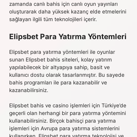
zamanda canlı bahis için canlı oyun yayınları
oluşturarak daha yüksek kazanç elde etmelerini
sağlayan ilgili tüm teknolojileri içerir.
Elipsbet Para Yatırma Yöntemleri
Elipsbet para yatırma yöntemleri ile oyunlar
sunan Elipsbet bahis siteleri, kolay yatırım
yapılabilecek bir altyapıya sahip, basit ve
kullanıcı dostu olarak tasarlanmıştır. Bu sayede
bahis programları ile para kazanabilir ve
kazanabilirsiniz.
Elipsbet bahis ve casino işlemleri için Türkiye’de
geçerli olan herhangi bir para yatırma yöntemini
kullanabilirsiniz. Birçok bahisçi para yatırma
işlemleri için Avrupa para yatırma sistemlerini
kullanırken, Elipsbet para yatırma teknolojisi ve