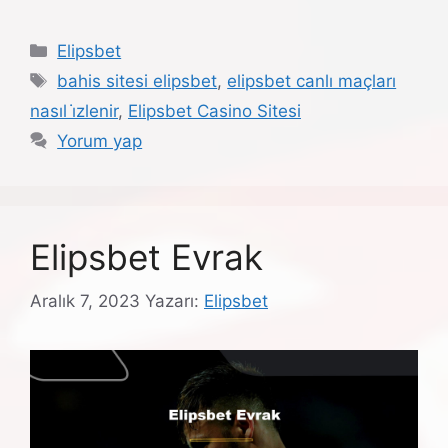
Kategoriler
Elipsbet
Etiketler
bahis sitesi elipsbet
,
elipsbet canlı maçları
nasıl i̇zlenir
,
Elipsbet Casino Sitesi
Yorum yap
Elipsbet Evrak
Aralık 7, 2023
Yazarı:
Elipsbet