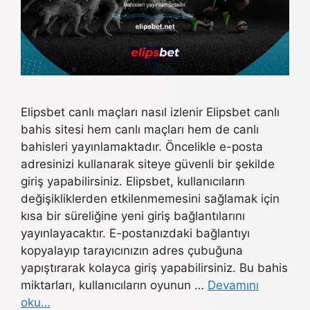
Elipsbet canlı maçları nasıl izlenir Elipsbet canlı
bahis sitesi hem canlı maçları hem de canlı
bahisleri yayınlamaktadır. Öncelikle e-posta
adresinizi kullanarak siteye güvenli bir şekilde
giriş yapabilirsiniz. Elipsbet, kullanıcıların
değişikliklerden etkilenmemesini sağlamak için
kısa bir süreliğine yeni giriş bağlantılarını
yayınlayacaktır. E-postanızdaki bağlantıyı
kopyalayıp tarayıcınızın adres çubuğuna
yapıştırarak kolayca giriş yapabilirsiniz. Bu bahis
miktarları, kullanıcıların oyunun …
Devamını
oku…