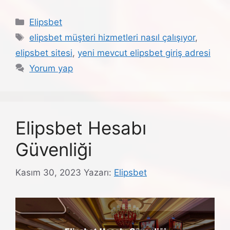
Kategoriler
Elipsbet
Etiketler
elipsbet müşteri hizmetleri nasıl çalışıyor
,
elipsbet sitesi
,
yeni mevcut elipsbet giriş adresi
Yorum yap
Elipsbet Hesabı
Güvenliği
Kasım 30, 2023
Yazarı:
Elipsbet