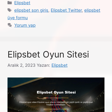
Kategoriler
Elipsbet
Etiketler
elipsbet son giriş
,
Elipsbet Twitter
,
elipsbet
üye formu
Yorum yap
Elipsbet Oyun Sitesi
Aralık 2, 2023
Yazarı:
Elipsbet