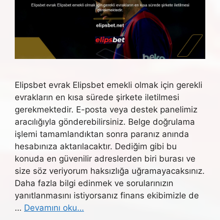
Elipsbet evrak Elipsbet emekli olmak için gerekli
evrakların en kısa sürede şirkete iletilmesi
gerekmektedir. E-posta veya destek panelimiz
aracılığıyla gönderebilirsiniz. Belge doğrulama
işlemi tamamlandıktan sonra paranız anında
hesabınıza aktarılacaktır. Dediğim gibi bu
konuda en güvenilir adreslerden biri burası ve
size söz veriyorum haksızlığa uğramayacaksınız.
Daha fazla bilgi edinmek ve sorularınızın
yanıtlanmasını istiyorsanız finans ekibimizle de
…
Devamını oku…