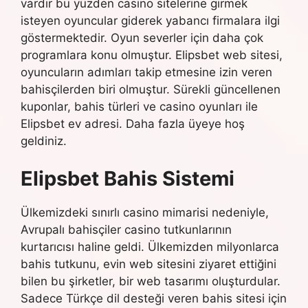
vardır bu yüzden casino sitelerine girmek
isteyen oyuncular giderek yabancı firmalara ilgi
göstermektedir. Oyun severler için daha çok
programlara konu olmuştur. Elipsbet web sitesi,
oyuncuların adımları takip etmesine izin veren
bahisçilerden biri olmuştur. Sürekli güncellenen
kuponlar, bahis türleri ve casino oyunları ile
Elipsbet ev adresi. Daha fazla üyeye hoş
geldiniz.
Elipsbet Bahis Sistemi
Ülkemizdeki sınırlı casino mimarisi nedeniyle,
Avrupalı bahisçiler casino tutkunlarının
kurtarıcısı haline geldi. Ülkemizden milyonlarca
bahis tutkunu, evin web sitesini ziyaret ettiğini
bilen bu şirketler, bir web tasarımı oluşturdular.
Sadece Türkçe dil desteği veren bahis sitesi için