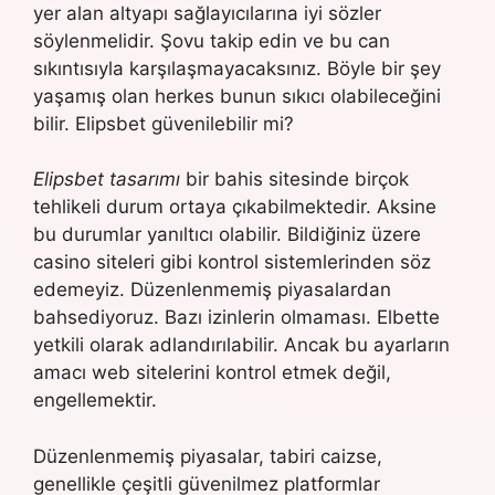
yer alan altyapı sağlayıcılarına iyi sözler
söylenmelidir. Şovu takip edin ve bu can
sıkıntısıyla karşılaşmayacaksınız. Böyle bir şey
yaşamış olan herkes bunun sıkıcı olabileceğini
bilir. Elipsbet güvenilebilir mi?
Elipsbet tasarımı
bir bahis sitesinde birçok
tehlikeli durum ortaya çıkabilmektedir. Aksine
bu durumlar yanıltıcı olabilir. Bildiğiniz üzere
casino siteleri gibi kontrol sistemlerinden söz
edemeyiz. Düzenlenmemiş piyasalardan
bahsediyoruz. Bazı izinlerin olmaması. Elbette
yetkili olarak adlandırılabilir. Ancak bu ayarların
amacı web sitelerini kontrol etmek değil,
engellemektir.
Düzenlenmemiş piyasalar, tabiri caizse,
genellikle çeşitli güvenilmez platformlar