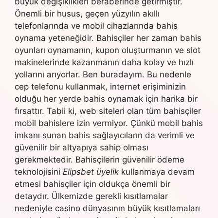
büyük değişiklikleri beraberinde getirmiştir.
Önemli bir husus, geçen yüzyılın akıllı
telefonlarında ve mobil cihazlarında bahis
oynama yeteneğidir. Bahisçiler her zaman bahis
oyunları oynamanın, kupon oluşturmanın ve slot
makinelerinde kazanmanın daha kolay ve hızlı
yollarını arıyorlar. Ben buradayım. Bu nedenle
cep telefonu kullanmak, internet erişiminizin
olduğu her yerde bahis oynamak için harika bir
fırsattır. Tabii ki, web siteleri olan tüm bahisçiler
mobil bahislere izin vermiyor. Çünkü mobil bahis
imkanı sunan bahis sağlayıcıların da verimli ve
güvenilir bir altyapıya sahip olması
gerekmektedir. Bahisçilerin güvenilir ödeme
teknolojisini
Elipsbet üyelik
kullanmaya devam
etmesi bahisçiler için oldukça önemli bir
detaydır. Ülkemizde gerekli kısıtlamalar
nedeniyle casino dünyasının büyük kısıtlamaları