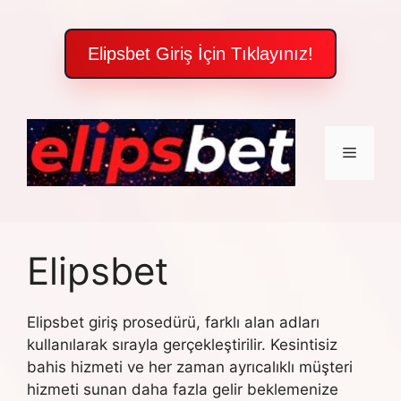
Elipsbet Giriş İçin Tıklayınız!
İçeriğe
atla
Menü
Elipsbet
Elipsbet giriş prosedürü, farklı alan adları
kullanılarak sırayla gerçekleştirilir. Kesintisiz
bahis hizmeti ve her zaman ayrıcalıklı müşteri
hizmeti sunan daha fazla gelir beklemenize