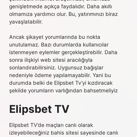
genişletmede açıkça faydalıdır. Daha akıllı
olmamıza yardımcı olur. Bu, yatırımınızı biraz
yavaşlatabilir.
Ancak şikayet yorumlarında bu nokta
unutulamaz. Bazı durumlarda kullanıcılar
istenmeyen eylemler gerçekleştirebilir. Daha
sonra ilişkiyi web sitesi aracılığıyla
sonlandırabilirsiniz. Uygunsuz bağışlar
nedeniyle ödeme yapılamayabilir. Yani bu
durumda belki de Elipsbet Tv’yi kızdıracak
şekilde yorumların varlığından bahsetmeliyiz
Elipsbet TV
Elipsbet TV’de maçları canlı olarak
izleyebileceğiniz bahis sitesi sayesinde canlı