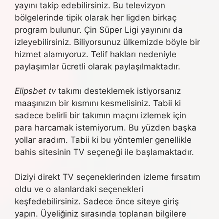
yayını takip edebilirsiniz. Bu televizyon
bölgelerinde tipik olarak her ligden birkaç
program bulunur. Çin Süper Ligi yayınını da
izleyebilirsiniz. Biliyorsunuz ülkemizde böyle bir
hizmet alamıyoruz. Telif hakları nedeniyle
paylaşımlar ücretli olarak paylaşılmaktadır.
Elipsbet tv
takımı desteklemek istiyorsanız
maaşınızın bir kısmını kesmelisiniz. Tabii ki
sadece belirli bir takımın maçını izlemek için
para harcamak istemiyorum. Bu yüzden başka
yollar aradım. Tabii ki bu yöntemler genellikle
bahis sitesinin TV seçeneği ile başlamaktadır.
Diziyi direkt TV seçeneklerinden izleme fırsatım
oldu ve o alanlardaki seçenekleri
keşfedebilirsiniz. Sadece önce siteye giriş
yapın. Üyeliğiniz sırasında toplanan bilgilere