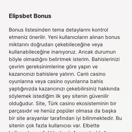
Elipsbet Bonus
Bonus listesinden tema detaylarını kontrol
etmeniz önerilir. Yeni kullanıcıların alınan bonus
miktarını doğrudan çekebileceğine veya
kullanabileceğine inanıyoruz. Ancak durumun
böyle olmadığını belirtmek isterim. Bahislerinizi
çevrim gereksinimlerine göre yapın ve
kazancınızı bahislere yatırın. Canlı casino
oyunlarına veya casino oyunlarına bahis
yaptığınızda kazancınızı çekebilirsiniz hakkında
söylemek istediğim ilk şey sitenin güvenilir
olduğudur. Site, Türk casino ekosisteminin bir
parçasıdır ve henüz popüler olmasa da başka
bir site arayanlar tarafından iyi bilinmektedir. Bu
sitenin çok fazla kullanıcısı var. Elbette