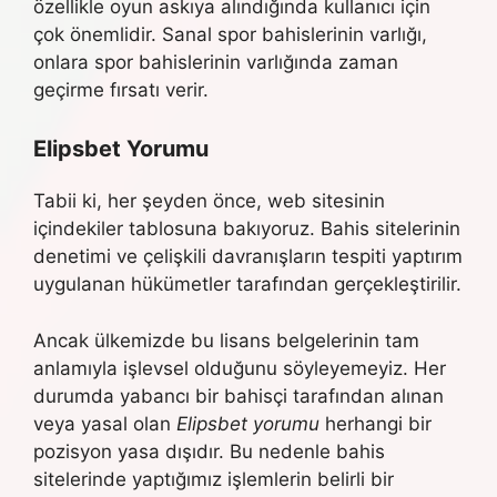
özellikle oyun askıya alındığında kullanıcı için
çok önemlidir. Sanal spor bahislerinin varlığı,
onlara spor bahislerinin varlığında zaman
geçirme fırsatı verir.
Elipsbet Yorumu
Tabii ki, her şeyden önce, web sitesinin
içindekiler tablosuna bakıyoruz. Bahis sitelerinin
denetimi ve çelişkili davranışların tespiti yaptırım
uygulanan hükümetler tarafından gerçekleştirilir.
Ancak ülkemizde bu lisans belgelerinin tam
anlamıyla işlevsel olduğunu söyleyemeyiz. Her
durumda yabancı bir bahisçi tarafından alınan
veya yasal olan
Elipsbet yorumu
herhangi bir
pozisyon yasa dışıdır. Bu nedenle bahis
sitelerinde yaptığımız işlemlerin belirli bir