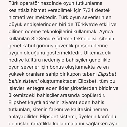
Türk operatör nezdinde oyun tutkunlarına
kesintisiz hizmet verebilmek için 7/24 destek
hizmeti verilmektedir. Türk oyun severlerin en
büyük endişelerinden biri de Türkiye’de etkili ve
bilinen ödeme teknolojilerini kullanmak. Ayrıca
kullanılan 3D Secure ödeme teknolojisi, sitenin
genel kabul görmüş güvenlik prosedürlerine
uygun olduğunu göstermektedir. Ülkemizdeki
hediye kültürü nedeniyle bahisçiler genellikle
oyun severler için bonus oluşturmakta ve en
yüksek oranlara sahip bir kupon tabanı
Elipsbet
bahis sistemi
oluşturmaktadır. Elipsbet, tüm bu
işlevleri entegre eden lider şirketlerden biridir ve
ülkemizdeki bahisçiler arasında popülerdir.
Elipsbet kayıtlı adresini ziyaret eden bahis
tutkunları, sitenin farkını ve kalitesini hemen
anlayabilirler. Elipsbet sistemi, üyelerin konforlu
bonusları rahatlıkla kullanmalarını sağlarken aynı