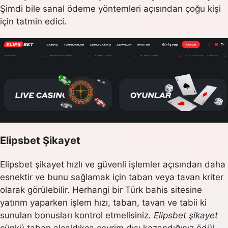
Şimdi bile sanal ödeme yöntemleri açısından çoğu kişi
için tatmin edici.
Elipsbet Şikayet
Elipsbet şikayet hızlı ve güvenli işlemler açısından daha
esnektir ve bunu sağlamak için taban veya tavan kriter
olarak görülebilir. Herhangi bir Türk bahis sitesine
yatırım yaparken işlem hızı, taban, tavan ve tabii ki
sunulan bonusları kontrol etmelisiniz
. Elipsbet şikayet