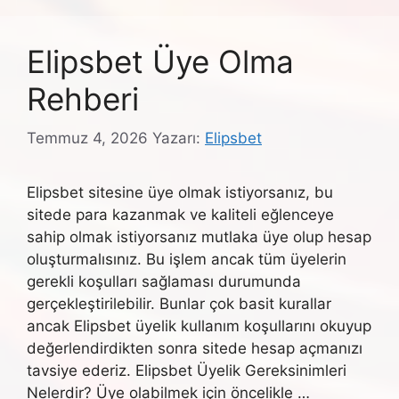
Elipsbet Üye Olma
Rehberi
Temmuz 4, 2026
Yazarı:
Elipsbet
Elipsbet sitesine üye olmak istiyorsanız, bu
sitede para kazanmak ve kaliteli eğlenceye
sahip olmak istiyorsanız mutlaka üye olup hesap
oluşturmalısınız. Bu işlem ancak tüm üyelerin
gerekli koşulları sağlaması durumunda
gerçekleştirilebilir. Bunlar çok basit kurallar
ancak Elipsbet üyelik kullanım koşullarını okuyup
değerlendirdikten sonra sitede hesap açmanızı
tavsiye ederiz. Elipsbet Üyelik Gereksinimleri
Nelerdir? Üye olabilmek için öncelikle …