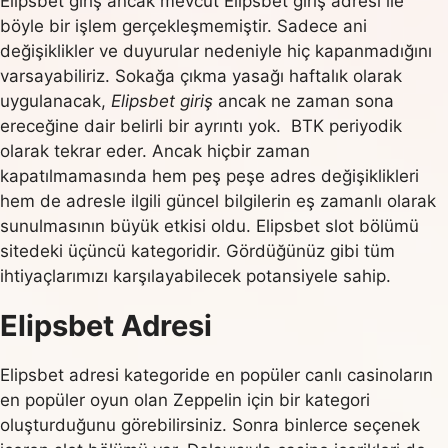
Elipsbet giriş ancak mevcut Elipsbet giriş adresi ile
böyle bir işlem gerçekleşmemiştir. Sadece ani
değişiklikler ve duyurular nedeniyle hiç kapanmadığını
varsayabiliriz. Sokağa çıkma yasağı haftalık olarak
uygulanacak,
Elipsbet giriş
ancak ne zaman sona
ereceğine dair belirli bir ayrıntı yok. BTK periyodik
olarak tekrar eder. Ancak hiçbir zaman
kapatılmamasında hem peş peşe adres değişiklikleri
hem de adresle ilgili güncel bilgilerin eş zamanlı olarak
sunulmasının büyük etkisi oldu. Elipsbet slot bölümü
sitedeki üçüncü kategoridir. Gördüğünüz gibi tüm
ihtiyaçlarımızı karşılayabilecek potansiyele sahip.
Elipsbet Adresi
Elipsbet adresi kategoride en popüler canlı casinoların
en popüler oyun olan Zeppelin için bir kategori
oluşturduğunu görebilirsiniz. Sonra binlerce seçenek