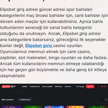
Elipsbet giriş adresi güncel adresi spor bahisleri
kategorilerini maç öncesi bahisler için, canlı bahisler için
devam eden maçlar için kullanabilirsiniz. Ayrıca bahis
tutkunlarının seveceği bir sanal bahis kategorisi
olduğunu da unutmayın. Ancak,
Elipsbet giriş adresi
ana kategorilere bakarsanız, göreceğiniz ilk seçenekler
bunlar değil,
Elipsbet giriş
casino oyunları.
Oyuncularınızı memnun etmek için canlı casino,
zeplinler, slot makineleri, bingo oyunları ve daha fazlası.
Ancak tüm kullanıcılarını memnun etmeye odaklandığı
için her geçen gün büyümekte ve daha geniş bir kitleye
ulaşmaktadır.