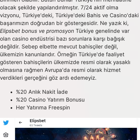
olacak şekilde yapılandırılmıştır. 7/24 aktif olma
vizyonu, Türkiye'deki, Türkiye'deki Bahis ve Casino'daki
başarımızın doğrudan bir göstergesidir. Ne yazık ki,
Elipsbet bonus ve promosyon
Türkiye genelinde var
olan casino endüstrisi bazı sorunlara karşı bağışık
değildir. Sebep elbette mevcut bahisçiler değil,
ülkemizin kanunlarıdır. Örneğin Türkiye'de faaliyet
gösteren bahisçilerin ülkemizde resmi olarak yasaklı
olmasına rağmen Avrupa'da resmi olarak hizmet
verdikleri gerçeğini göz ardı edemeyiz.
%20 Anlık Nakit İade
%20 Casino Yatırım Bonusu
Her Yatırıma Freespin