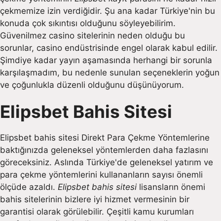
çekmemize izin verdiğidir. Şu ana kadar Türkiye'nin bu
konuda çok sıkıntısı olduğunu söyleyebilirim.
Güvenilmez casino sitelerinin neden olduğu bu
sorunlar, casino endüstrisinde engel olarak kabul edilir.
Şimdiye kadar yayın aşamasında herhangi bir sorunla
karşılaşmadım, bu nedenle sunulan seçeneklerin yoğun
ve çoğunlukla düzenli olduğunu düşünüyorum.
Elipsbet Bahis Sitesi
Elipsbet bahis sitesi Direkt Para Çekme Yöntemlerine
baktığınızda geleneksel yöntemlerden daha fazlasını
göreceksiniz. Aslında Türkiye'de geleneksel yatırım ve
para çekme yöntemlerini kullananların sayısı önemli
ölçüde azaldı.
Elipsbet bahis sitesi
lisansların önemi
bahis sitelerinin bizlere iyi hizmet vermesinin bir
garantisi olarak görülebilir. Çeşitli kamu kurumları