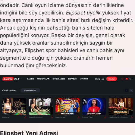
öndedir. Canlı oyun izleme dünyasının derinliklerine
indiğini bile söyleyebilirsin.
Elipsbet üyelik
yüksek fiyat
karşılaştırmasında ilk bahis sitesi hızlı değişim kriteridir.
Ancak çoğu kişinin bahsettiği bahis siteleri hala
popülerliğini koruyor. Başka bir deyişle, genel olarak
daha yüksek oranlar sunabilmek için saygın bir
altyapıya, Elipsbet spor bahisleri ve canlı bahis aynı
segmentte olduğu için yüksek oranların hemen
bulunmadığını göreceksiniz.
Elipsbet Yeni Adresi