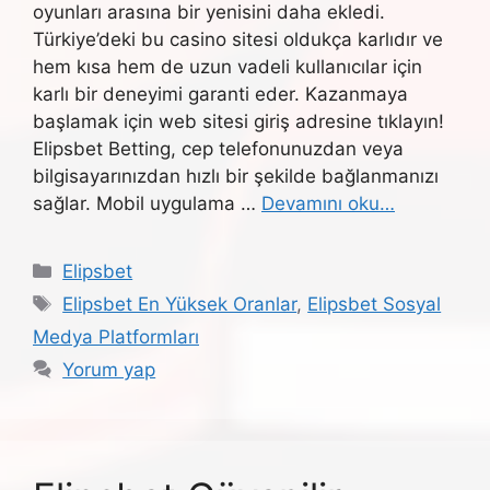
oyunları arasına bir yenisini daha ekledi.
Türkiye’deki bu casino sitesi oldukça karlıdır ve
hem kısa hem de uzun vadeli kullanıcılar için
karlı bir deneyimi garanti eder. Kazanmaya
başlamak için web sitesi giriş adresine tıklayın!
Elipsbet Betting, cep telefonunuzdan veya
bilgisayarınızdan hızlı bir şekilde bağlanmanızı
sağlar. Mobil uygulama …
Devamını oku…
Kategoriler
Elipsbet
Etiketler
Elipsbet En Yüksek Oranlar
,
Elipsbet Sosyal
Medya Platformları
Yorum yap