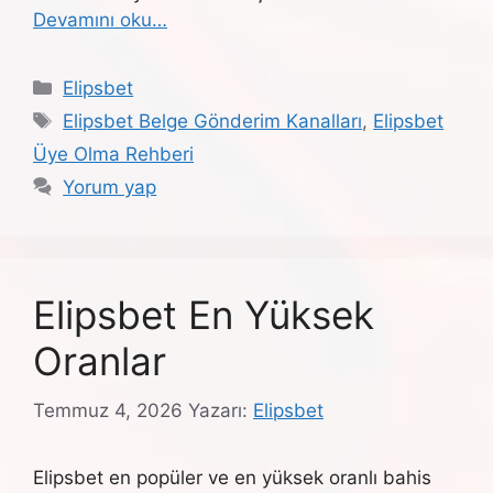
Devamını oku…
Kategoriler
Elipsbet
Etiketler
Elipsbet Belge Gönderim Kanalları
,
Elipsbet
Üye Olma Rehberi
Yorum yap
Elipsbet En Yüksek
Oranlar
Temmuz 4, 2026
Yazarı:
Elipsbet
Elipsbet en popüler ve en yüksek oranlı bahis