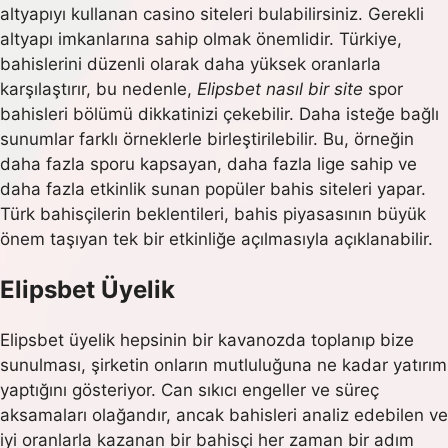
altyapıyı kullanan casino siteleri bulabilirsiniz. Gerekli
altyapı imkanlarına sahip olmak önemlidir. Türkiye,
bahislerini düzenli olarak daha yüksek oranlarla
karşılaştırır, bu nedenle,
Elipsbet nasıl bir site
spor
bahisleri bölümü dikkatinizi çekebilir. Daha isteğe bağlı
sunumlar farklı örneklerle birleştirilebilir. Bu, örneğin
daha fazla sporu kapsayan, daha fazla lige sahip ve
daha fazla etkinlik sunan popüler bahis siteleri yapar.
Türk bahisçilerin beklentileri, bahis piyasasının büyük
önem taşıyan tek bir etkinliğe açılmasıyla açıklanabilir.
Elipsbet Üyelik
Elipsbet üyelik hepsinin bir kavanozda toplanıp bize
sunulması, şirketin onların mutluluğuna ne kadar yatırım
yaptığını gösteriyor. Can sıkıcı engeller ve süreç
aksamaları olağandır, ancak bahisleri analiz edebilen ve
iyi oranlarla kazanan bir bahisçi her zaman bir adım