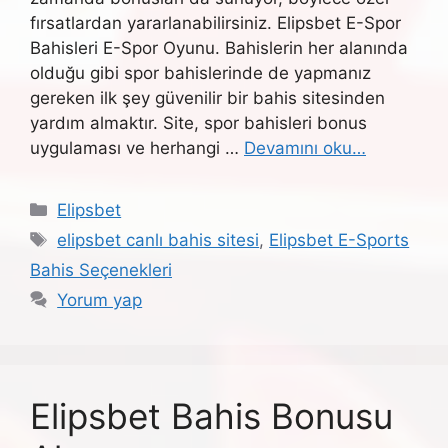
fırsatlardan yararlanabilirsiniz. Elipsbet E-Spor
Bahisleri E-Spor Oyunu. Bahislerin her alanında
olduğu gibi spor bahislerinde de yapmanız
gereken ilk şey güvenilir bir bahis sitesinden
yardım almaktır. Site, spor bahisleri bonus
uygulaması ve herhangi …
Devamını oku…
Kategoriler
Elipsbet
Etiketler
elipsbet canlı bahis sitesi
,
Elipsbet E-Sports
Bahis Seçenekleri
Yorum yap
Elipsbet Bahis Bonusu